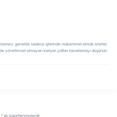
 istemez; genelde sadece işlerinde mükemmel olmak isterler.
de yönetimsel olmayan kariyer yolları tasarlamayı düşünün.
r
*
ile işaretlenmişlerdir