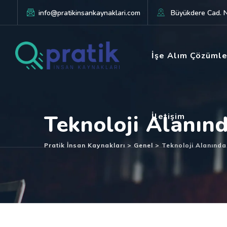
info@pratikinsankaynaklari.com
Büyükdere Cad. No
İşe Alım Çözümle
Teknoloji Alanınd
İletişim
Pratik İnsan Kaynakları
>
Genel
>
Teknoloji Alanında