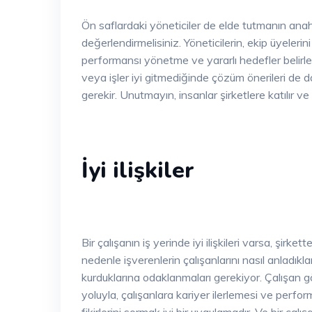
Ön saflardaki yöneticiler de elde tutmanın anah
değerlendirmelisiniz. Yöneticilerin, ekip üyeleri
performansı yönetme ve yararlı hedefler belirle
veya işler iyi gitmediğinde çözüm önerileri de d
gerekir. Unutmayın, insanlar şirketlere katılır ve
İyi ilişkiler
Bir çalışanın iş yerinde iyi ilişkileri varsa, şirk
nedenle işverenlerin çalışanlarını nasıl anladıkların
kurduklarına odaklanmaları gerekiyor. Çalışan g
yoluyla, çalışanlara kariyer ilerlemesi ve perform
fikirlerini sormak iyi bir uygulamadır. Ve bir ç