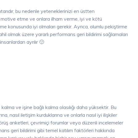
tarıdır, bu nedenle yeteneklerinizi en üstten
ni motive etme ve onlara ilham verme, iyi ve kötü
me konusunda iyi olmaları gerekir. Ayrıca, olumlu pekiştirme
ahil olmak üzere yararlı performans geri bildirimi sağlamaları
 insanlardan ayrılır 🙂
ette kalma ve işine bağlı kalma olasılığı daha yüksektir. Bu
a, nasıl iletişim kurduklarına ve onlarla nasıl iyi ilişkiler
örüş anketleri, çevrimiçi forumlar veya düzenli incelemeler
ans geri bildirimi gibi temel katılım faktörleri hakkında
alışanın kariyer yolu hakkında hiçbir şey varsaymamak en