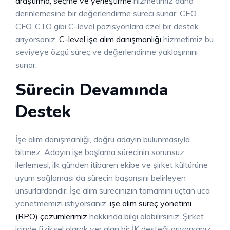
araştırma, seçme ve yerleştirme
hizmetimiz daha
derinlemesine bir değerlendirme süreci sunar. CEO,
CFO, CTO gibi C-level pozisyonlara özel bir destek
arıyorsanız,
C-level işe alım danışmanlığı
hizmetimiz bu
seviyeye özgü süreç ve değerlendirme yaklaşımını
sunar.
Sürecin Devamında
Destek
İşe alım danışmanlığı, doğru adayın bulunmasıyla
bitmez. Adayın işe başlama sürecinin sorunsuz
ilerlemesi, ilk günden itibaren ekibe ve şirket kültürüne
uyum sağlaması da sürecin başarısını belirleyen
unsurlardandır. İşe alım sürecinizin tamamını uçtan uca
yönetmemizi istiyorsanız,
işe alım süreç yönetimi
(RPO) çözümlerimiz
hakkında bilgi alabilirsiniz. Şirket
içinde fiziksel olarak yer alan bir İK desteği arıyorsanız,