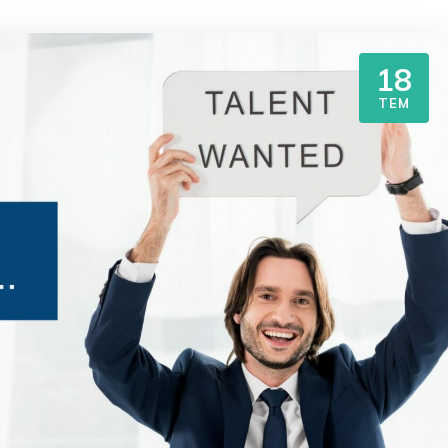
18
TEM