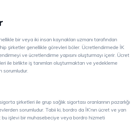
r
nellikle bir veya iki insan kaynakları uzmanı tarafından
ip şirketler genellikle görevleri böler. Ücretlendirmede İK
lendirmeyi ve ücretlendirme yapısını oluşturmayı içerir. Ücret
 ile birlikte iş tanımları oluşturmaktan ve yedekleme
n sorumludur.
sigorta şirketleri ile grup sağlık sigortası oranlarının pazarlığı
levlerden sorumludur. Tabii ki, bordro da İK’nın ücret ve yan
ket bu işlevi bir muhasebeciye veya bordro hizmeti