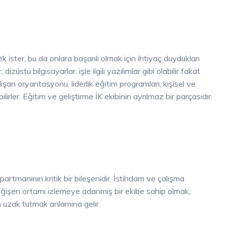
k ister, bu da onlara başarılı olmak için ihtiyaç duydukları
züstü bilgisayarlar, işle ilgili yazılımlar gibi olabilir fakat
ışan oryantasyonu, liderlik eğitim programları, kişisel ve
lirler. Eğitim ve geliştirme İK ekibinin ayrılmaz bir parçasıdır.
rtmanının kritik bir bileşenidir. İstihdam ve çalışma
değişen ortamı izlemeye adanmış bir ekibe sahip olmak,
n uzak tutmak anlamına gelir.