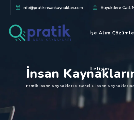
info@pratikinsankaynaklari.com
Büyükdere Cad. No
İşe Alım Çözümle
İnsan Kaynakların
İletişim
Pratik İnsan Kaynakları
>
Genel
>
İnsan Kaynaklarında